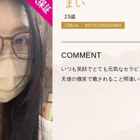
まい
23歳
158cm
B87(D)/W59/H84
COMMENT
いつも笑顔でとても元気なセラピ
天使の微笑で癒されること間違い